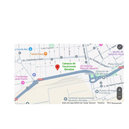
03008 Alacant
Avinguda d'Elx,
AC Hotel by
( Avenida de Elche, frente Casa Mediterraneo y a lado de
Marriott Alicante)